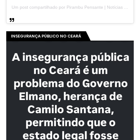
Um post compartilhado por Pirambu Pensante | Notícias & Entretenimento (@pirambupensante)
INSEGURANÇA PÚBLICO NO CEARÁ