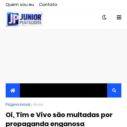
Quem sou eu
Contato
Editor responsável, jornalista Clovis Almeida.
Página inicial
JORNALISMO INDEPENDENTE, TRANSPARENTE E
Brasil
Oi, Tim e Vivo são multadas por
CRÍTICO
propaganda enganosa