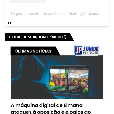
Um post compartilhado por Soldado Noelio (@soldadonoelio)
ELOGIO COM DINHEIRO PÚBLICO 👇