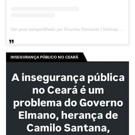
Um post compartilhado por Pirambu Pensante | Notícias & Entretenimento (@pirambupensante)
INSEGURANÇA PÚBLICO NO CEARÁ