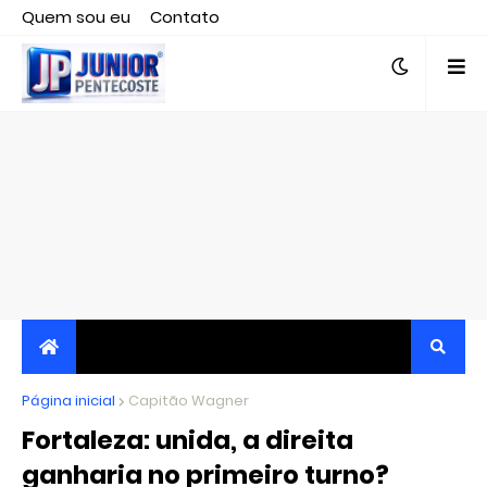
Quem sou eu
Contato
Editor responsável, jornalista Clovis Almeida.
Página inicial
JORNALISMO INDEPENDENTE, TRANSPARENTE E
Capitão Wagner
Fortaleza: unida, a direita
CRÍTICO
ganharia no primeiro turno?