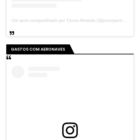
Um post compartilhado por Clovis Almeida (@juniorpentecoste01)
GASTOS COM AERONAVES