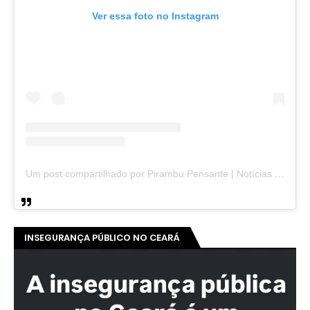
Ver essa foto no Instagram
Um post compartilhado por Pirambu Pensante | Notícias & Entretenimento (@pirambupensante)
INSEGURANÇA PÚBLICO NO CEARÁ