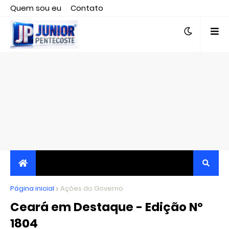
Quem sou eu
Contato
Editor responsável, jornalista Clovis Almeida.
Página inicial
JORNALISMO INDEPENDENTE, TRANSPARENTE E
Ações do Governo
Ceará em Destaque - Edição Nº
CRÍTICO
1804