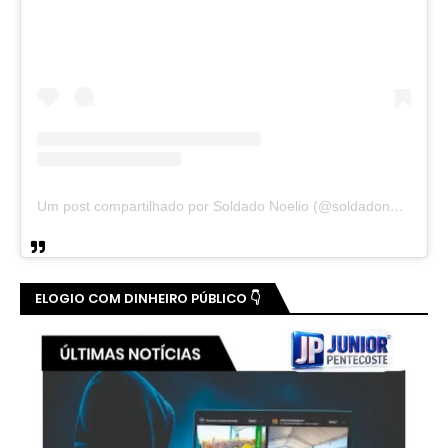
Um post compartilhado por Soldado Noelio (@soldadonoelio)
ELOGIO COM DINHEIRO PÚBLICO 👇