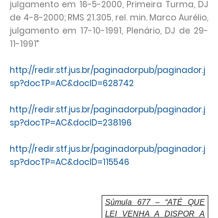
julgamento em 16-5-2000, Primeira Turma, DJ
de 4-8-2000; RMS 21.305, rel. min. Marco Aurélio,
julgamento em 17-10-1991, Plenário, DJ de 29-
11-1991”
http://redir.stf.jus.br/paginadorpub/paginador.j
sp?docTP=AC&docID=628742
http://redir.stf.jus.br/paginadorpub/paginador.j
sp?docTP=AC&docID=238196
http://redir.stf.jus.br/paginadorpub/paginador.j
sp?docTP=AC&docID=115546
Súmula 677 – “ATÉ QUE
LEI VENHA A DISPOR A