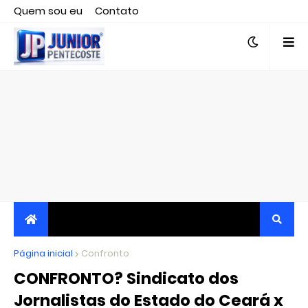
Quem sou eu
Contato
Editor responsável, jornalista Clovis Almeida.
Página inicial
JORNALISMO INDEPENDENTE, TRANSPARENTE E
Confronto
CONFRONTO? Sindicato dos
CRÍTICO
Jornalistas do Estado do Ceará x