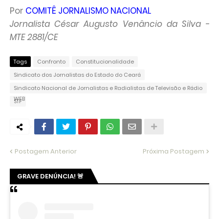
Por
COMITÊ JORNALISMO NACIONAL
Jornalista César Augusto Venâncio da Silva -
MTE 2881/CE
Tags
Confronto
Constitucionalidade
Sindicato dos Jornalistas do Estado do Ceará
Sindicato Nacional de Jornalistas e Radialistas de Televisão e Rádio
WEB
STF
Postagem Anterior
Próxima Postagem
GRAVE DENÚNCIA! 🚨