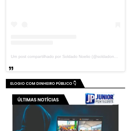
Um post compartilhado por Soldado Noelio (@soldadonoelio)
ELOGIO COM DINHEIRO PÚBLICO 👇