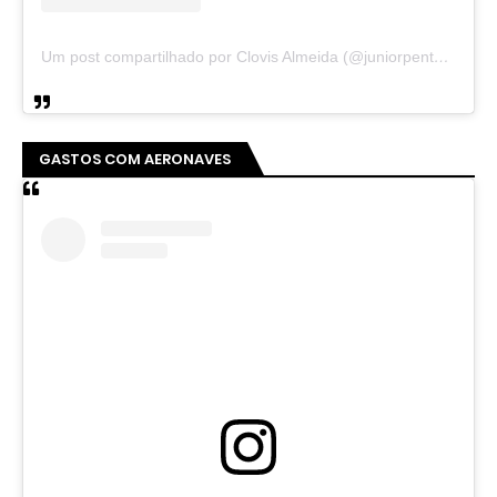
Um post compartilhado por Clovis Almeida (@juniorpentecoste01)
GASTOS COM AERONAVES