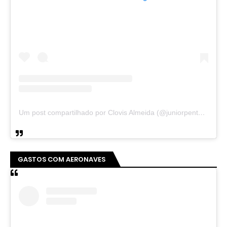
Um post compartilhado por Clovis Almeida (@juniorpentecoste01)
GASTOS COM AERONAVES