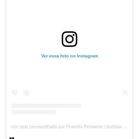
Ver essa foto no Instagram
Um post compartilhado por Pirambu Pensante | Notícias & Entretenimento (@pirambupensante)