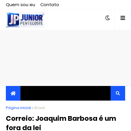
Quem sou eu
Contato
Editor responsável, jornalista Clovis Almeida.
Página inicial
JORNALISMO INDEPENDENTE, TRANSPARENTE E
Brasil
Correio: Joaquim Barbosa é um
CRÍTICO
fora da lei