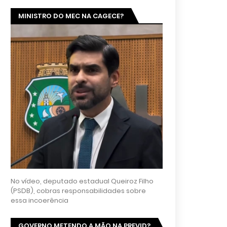
MINISTRO DO MEC NA CAGECE?
No vídeo, deputado estadual Queiroz Filho
(PSDB), cobras responsabilidades sobre
essa incoerência
GOVERNO METENDO A MÃO NA PREVID?