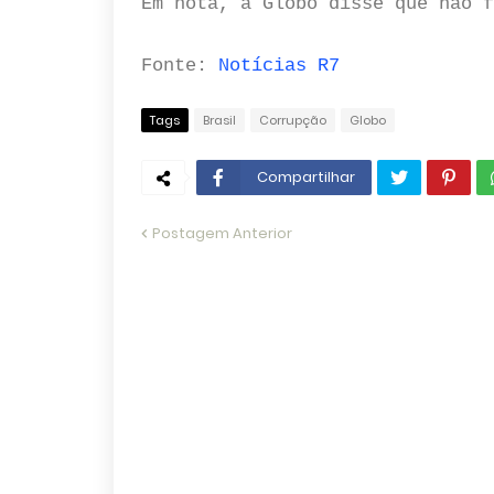
Em nota, a Globo disse que não f
Fonte:
Notícias R7
Tags
Brasil
Corrupção
Globo
Compartilhar
Postagem Anterior