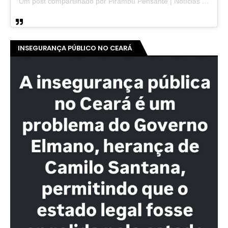
Um post compartilhado por Pirambu Pensante | Notícias & Entretenimento (@pirambupensante)
INSEGURANÇA PÚBLICO NO CEARÁ