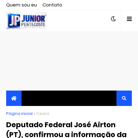
Quem sou eu
Contato
Editor responsável, jornalista Clovis Almeida.
Página inicial
JORNALISMO INDEPENDENTE, TRANSPARENTE E
Ceará
Deputado Federal José Airton
CRÍTICO
(PT), confirmou a informação da