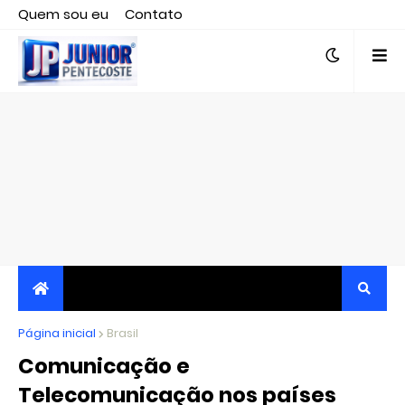
Quem sou eu
Contato
Editor responsável, jornalista Clovis Almeida.
Página inicial
JORNALISMO INDEPENDENTE, TRANSPARENTE E
Brasil
Comunicação e
CRÍTICO
Telecomunicação nos países