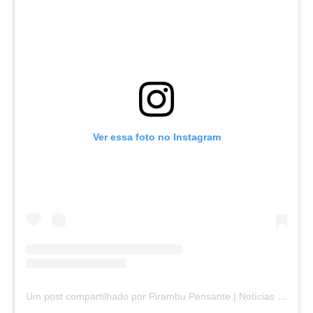
Ver essa foto no Instagram
Um post compartilhado por Pirambu Pensante | Notícias & Entretenimento (@pirambupensante)