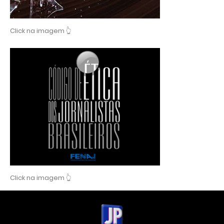
Click na imagem 👆
Click na imagem 👆