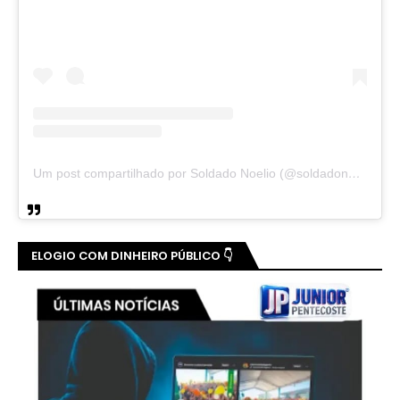
Um post compartilhado por Soldado Noelio (@soldadonoelio)
ELOGIO COM DINHEIRO PÚBLICO 👇