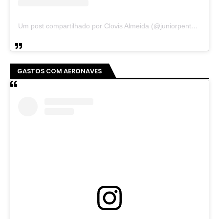
Um post compartilhado por Clovis Almeida (@juniorpentecoste01)
GASTOS COM AERONAVES