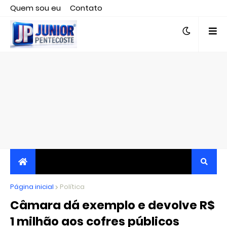
Quem sou eu
Contato
Editor responsável, jornalista Clovis Almeida.
Página inicial
JORNALISMO INDEPENDENTE, TRANSPARENTE E
Política
Câmara dá exemplo e devolve R$
CRÍTICO
1 milhão aos cofres públicos