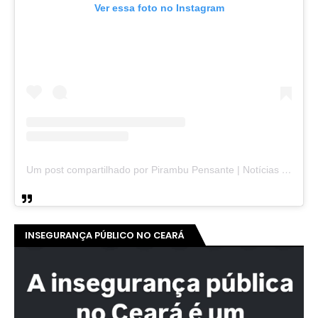
Ver essa foto no Instagram
Um post compartilhado por Pirambu Pensante | Notícias & Entretenimento (@pirambupensante)
INSEGURANÇA PÚBLICO NO CEARÁ