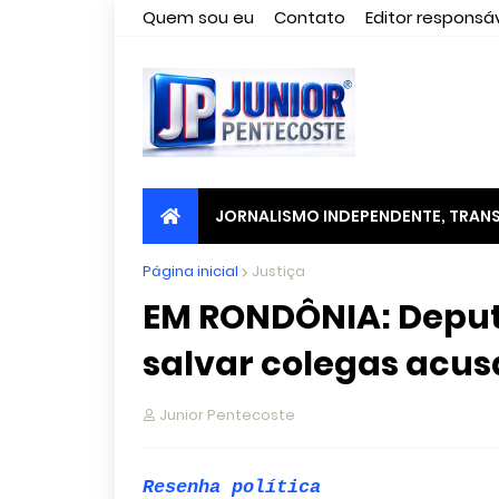
Quem sou eu
Contato
Editor responsáv
JORNALISMO INDEPENDENTE, TRANS
Página inicial
Justiça
EM RONDÔNIA: Deput
salvar colegas acu
Junior Pentecoste
Resenha política