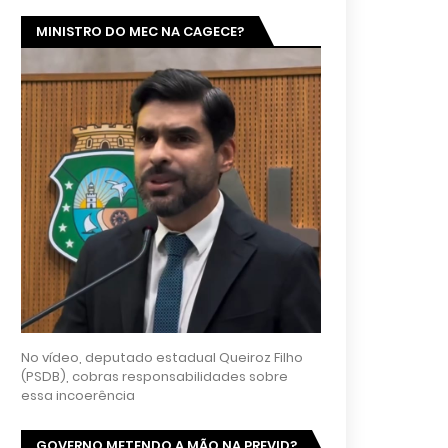
MINISTRO DO MEC NA CAGECE?
No vídeo, deputado estadual Queiroz Filho
(PSDB), cobras responsabilidades sobre
essa incoerência
GOVERNO METENDO A MÃO NA PREVID?