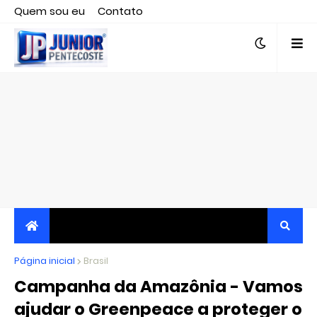
Quem sou eu
Contato
Editor responsável, jornalista Clovis Almeida.
Página inicial
JORNALISMO INDEPENDENTE, TRANSPARENTE E
Brasil
Campanha da Amazônia - Vamos
CRÍTICO
ajudar o Greenpeace a proteger o