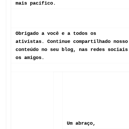
Coordenadora da Campa
Amazônia
Greenpeace
Por: e-mail
Tags
Brasil
Postagem Anterior
Próxima Postagem
GRAVE DENÚNCIA! 🚨