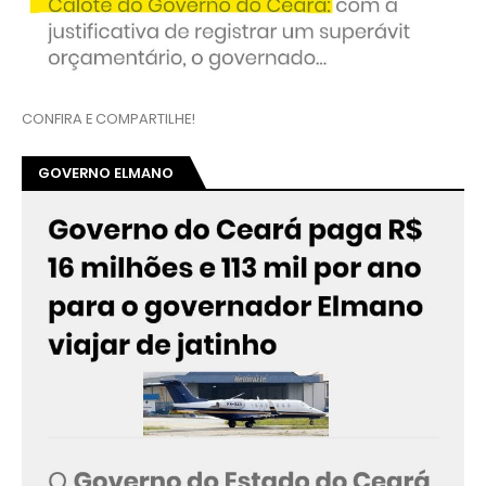
👆 Quem paga isso é você
EDISON SILVA E A INDUSTRIA DA MULTA