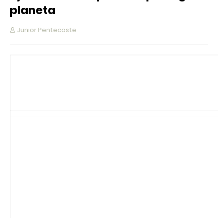
planeta
Junior Pentecoste
Olá
Júnior
Há mais de uma semana, ativistas do
Greenpeace se revezam na corrente da ân
navio Clipper Hope e impedem que ele se
movimente para receber um carregamento 