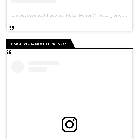
Um post compartilhado por Soldado Noelio (@soldadonoelio)
ELOGIO COM DINHEIRO PÚBLICO 👇