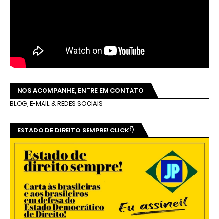
CLICK NA IMAGEM E CONFIRA 👆
+ LIDAS!
RECENTS
COMMENTS
Policiais civis do Ceará decretam estado
de greve
Brusqueta
Vídeo: 2º WebFor - convite do Zé Dirceu
LIVRO PANDEMIA & JORNALISMO