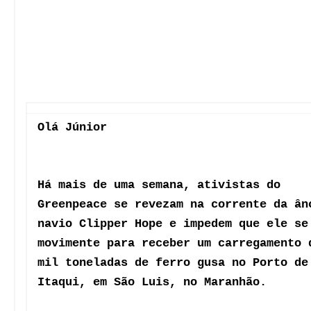
mil toneladas de ferro gusa no Porto de
Itaqui, em São Luis, no Maranhão.
Essa denúncia expõe três crimes
graves relacionados à produção de ferro
no Brasil: trabalho escravo, desmatamen
invasão de terras indígenas. O carvão v
Amazônia serve para alimentar as siderú
que produzem ferro gusa.
O Greenpeace exige que as autoridades t
medidas imediatas para acabar com as
ilegalidades da cadeia do ferro gusa e 