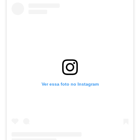
Um post compartilhado por Heitor Férrer (@heitor_ferrer77)
PMCE VIGIANDO TERRENO?
Ver essa foto no Instagram