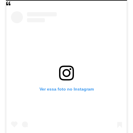
Uma publicação compartilhada por Avança Ceará (@avancaceara)
CIRO GOMES E AS GRAVES DENÚNCIAS