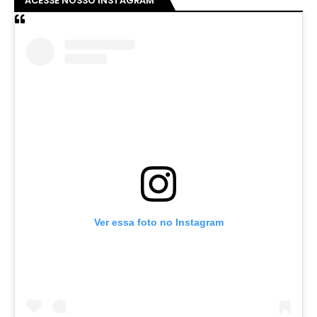
Um post compartilhado por Clovis Almeida (@juniorpentecoste01)
GASTOS COM AERONAVES