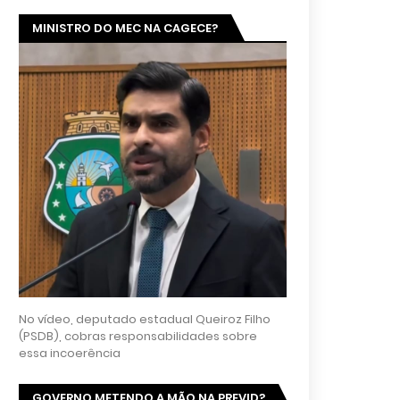
MINISTRO DO MEC NA CAGECE?
No vídeo, deputado estadual Queiroz Filho
(PSDB), cobras responsabilidades sobre
essa incoerência
GOVERNO METENDO A MÃO NA PREVID?