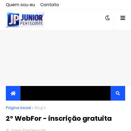
Quem sou eu
Contato
Editor responsável, jornalista Clovis Almeida.
Página inicial
JORNALISMO INDEPENDENTE, TRANSPARENTE E
Blog's
2º WebFor - inscrição gratuita
CRÍTICO
Junior Pentecoste