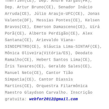
Therrien(CE), Dep. André Vargas(PR),
Dep. Artur Bruno(CE), Senador Inácio
Arruda(CE), Júlio Araujo-UFC(CE), Jonas
Valente(DF), Messias Pontes(CE), Kelsen
Bravos(CE), Emerson Damasceno(CE), Uirá
Porã(CE), Alberto Perdigão(CE), Alex
Santana(CE), Arievaldo Viana-
SINDIPETRO(CE), Gláucia Lima-SINTAF(CE),
Mônica Oliveira(Vitória/ES), Deodato
Ramalho(CE), Hebert Santos Lima(CE),
Íris Tavares(CE), Geraldo Sales(CE),
Manuel Neto(CE), Cantor Tião
Simpatia(CE), Cantor Diassis
Martins(CE), Orquestra Filarmônica
Maestro Glaydson Carvalho. Inscrição
gratuita:
webfor2012@gmail.com