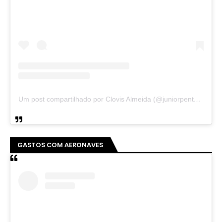
Um post compartilhado por Clovis Almeida (@juniorpentecoste01)
GASTOS COM AERONAVES