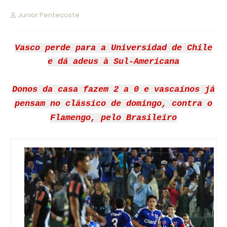
Junior Pentecoste
Vasco perde para a Universidad de Chile
e dá adeus à Sul-Americana
Donos da casa fazem 2 a 0 e vascaínos já
pensam no clássico de domingo, contra o
Flamengo, pelo Brasileiro