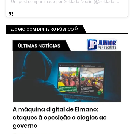
Um post compartilhado por Soldado Noelio (@soldadonoelio)
ELOGIO COM DINHEIRO PÚBLICO 👇