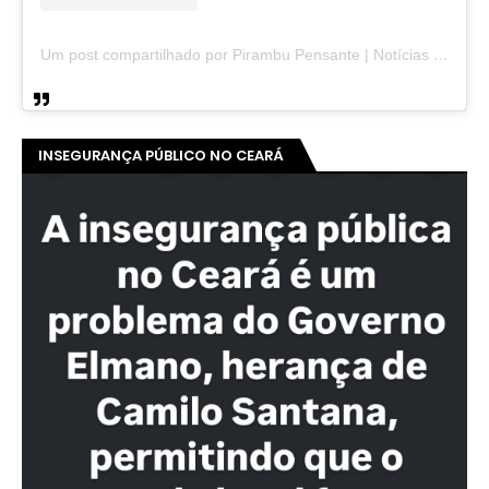
Um post compartilhado por Pirambu Pensante | Notícias & Entretenimento (@pirambupensante)
INSEGURANÇA PÚBLICO NO CEARÁ