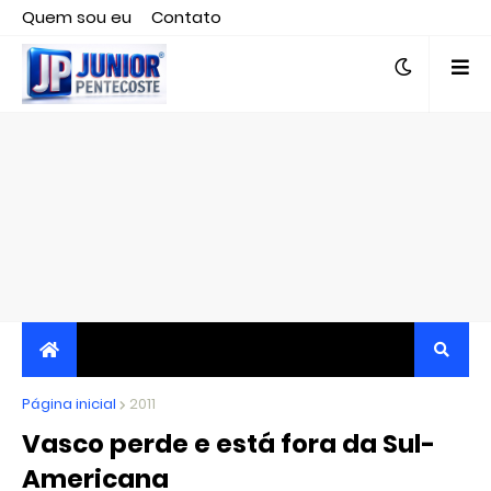
Quem sou eu
Contato
Editor responsável, jornalista Clovis Almeida.
Página inicial
JORNALISMO INDEPENDENTE, TRANSPARENTE E
2011
Vasco perde e está fora da Sul-
CRÍTICO
Americana