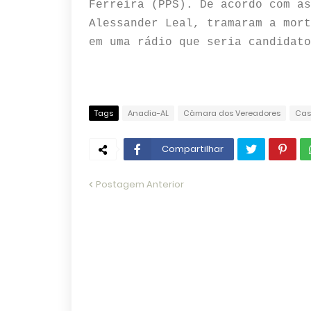
Ferreira (PPS). De acordo com as
Alessander Leal, tramaram a mort
em uma rádio que seria candidato
Tags
Anadia-AL
Câmara dos Vereadores
Cas
Compartilhar
Postagem Anterior