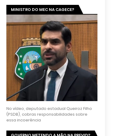
MINISTRO DO MEC NA CAGECE?
No vídeo, deputado estadual Queiroz Filho
(PSDB), cobras responsabilidades sobre
essa incoerência
GOVERNO METENDO A MÃO NA PREVID?