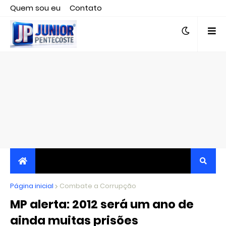
Quem sou eu
Contato
Editor responsável, jornalista Clovis Almeida.
Página inicial
JORNALISMO INDEPENDENTE, TRANSPARENTE E
Combate a Corrupção
MP alerta: 2012 será um ano de
CRÍTICO
ainda muitas prisões