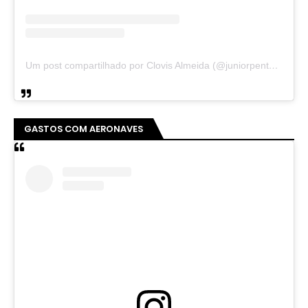
Um post compartilhado por Clovis Almeida (@juniorpentecoste01)
GASTOS COM AERONAVES