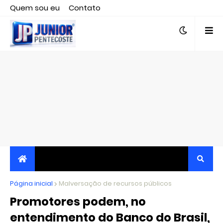
Quem sou eu
Contato
Editor responsável, jornalista Clovis Almeida.
Página inicial
JORNALISMO INDEPENDENTE, TRANSPARENTE E
Malversação de recursos públicos
Promotores podem, no
CRÍTICO
entendimento do Banco do Brasil,