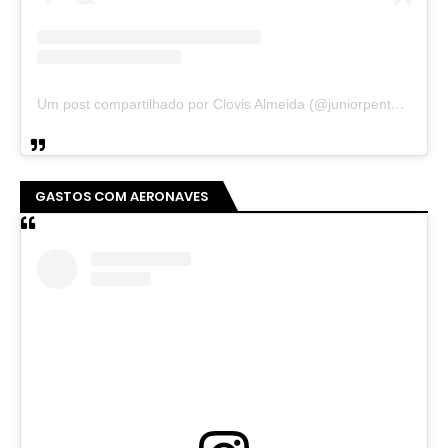
Um post compartilhado por Clovis Almeida (@juniorpentecoste01)
GASTOS COM AERONAVES