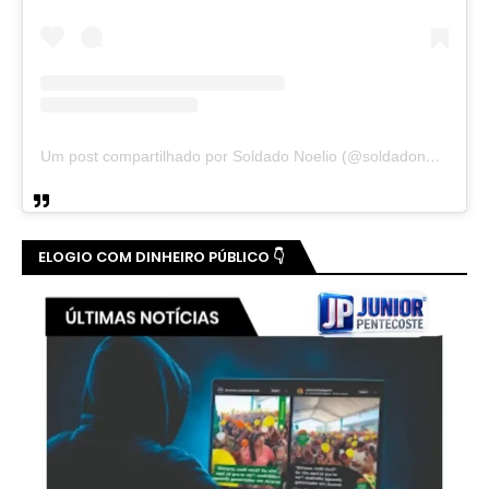
Um post compartilhado por Soldado Noelio (@soldadonoelio)
ELOGIO COM DINHEIRO PÚBLICO 👇