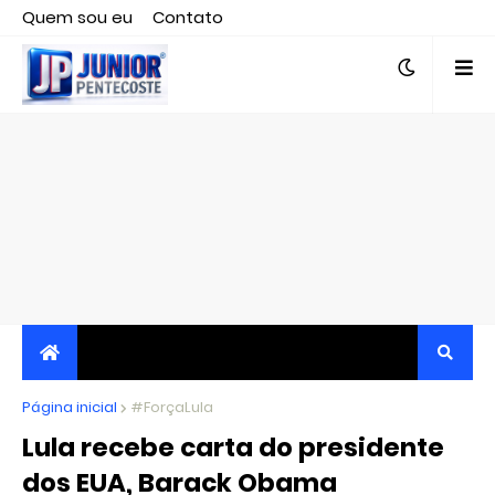
Quem sou eu
Contato
Editor responsável, jornalista Clovis Almeida.
Página inicial
JORNALISMO INDEPENDENTE, TRANSPARENTE E
#ForçaLula
Lula recebe carta do presidente
CRÍTICO
dos EUA, Barack Obama