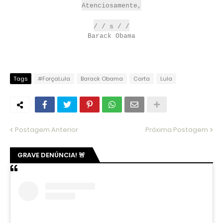
Atenciosamente,
/ / s /
/
Barack
Obama
Tags
#ForçaLula
Barack Obama
Carta
Lula
Postagem Anterior
Próxima Postagem
GRAVE DENÚNCIA! 🚨