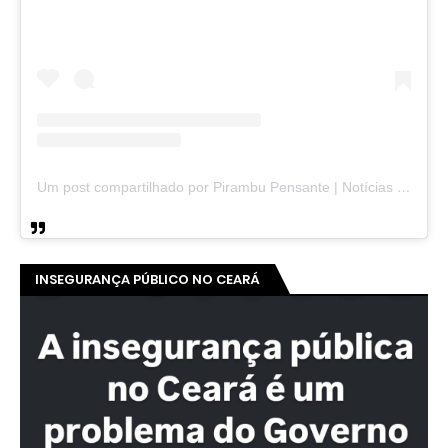
Um post compartilhado por Pirambu Pensante | Notícias & Entretenimento (@pirambupensante)
INSEGURANÇA PÚBLICO NO CEARÁ