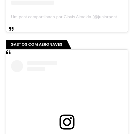
Um post compartilhado por Clovis Almeida (@juniorpentecoste01)
GASTOS COM AERONAVES