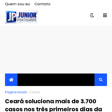
Quem sou eu
Contato
Editor responsável, jornalista Clovis Almeida.
Página inicial
JORNALISMO INDEPENDENTE, TRANSPARENTE E
Ceará
Ceará soluciona mais de 3.700
CRÍTICO
casos nos três primeiros dias da