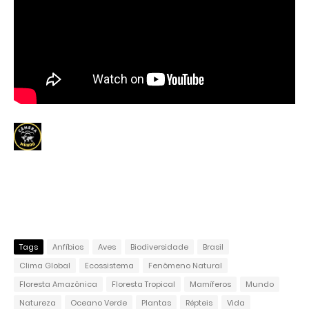
Tags
Anfíbios
Aves
Biodiversidade
Brasil
Clima Global
Ecossistema
Fenômeno Natural
Floresta Amazônica
Floresta Tropical
Mamíferos
Mundo
Natureza
Oceano Verde
Plantas
Répteis
Vida