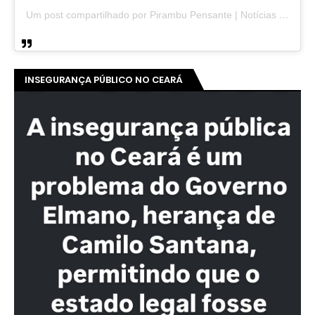
Um post compartilhado por Pirambu Pensante | Notícias & Entretenimento (@pirambupensante)
INSEGURANÇA PÚBLICO NO CEARÁ