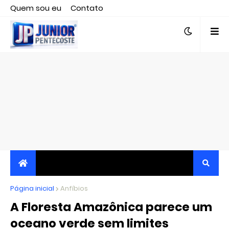
Quem sou eu
Contato
Editor responsável, jornalista Clovis Almeida.
Página inicial
JORNALISMO INDEPENDENTE, TRANSPARENTE E
Anfíbios
A Floresta Amazônica parece um
CRÍTICO
oceano verde sem limites