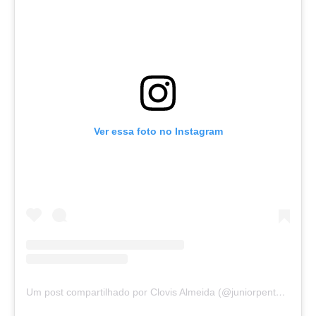
Ver essa foto no Instagram
Um post compartilhado por Clovis Almeida (@juniorpentecoste01)