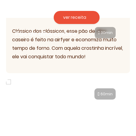
ver receita
Clássico dos clássicos, esse pão de alho
Pão de alho caseiro
30min
caseiro é feito na airfyer e economiza muito
tempo de forno. Com aquela crostinha incrível,
ele vai conquistar todo mundo!
Pão de batata recheado na airfryer
60min