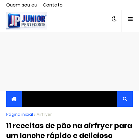
Quem sou eu
Contato
Editor responsável, jornalista Clovis Almeida.
Página inicial
JORNALISMO INDEPENDENTE, TRANSPARENTE E
Airfryer
11 receitas de pão na airfryer para
CRÍTICO
um lanche rápido e delicioso