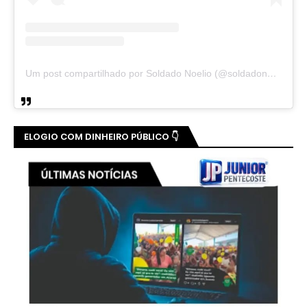
Um post compartilhado por Soldado Noelio (@soldadonoelio)
ELOGIO COM DINHEIRO PÚBLICO 👇