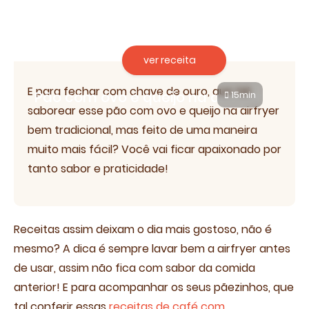
ver receita
E para fechar com chave de ouro, que tal
Pão com ovo e queijo na airfryer
15min
saborear esse pão com ovo e queijo na airfryer
bem tradicional, mas feito de uma maneira
muito mais fácil? Você vai ficar apaixonado por
tanto sabor e praticidade!
Receitas assim deixam o dia mais gostoso, não é
mesmo? A dica é sempre lavar bem a airfryer antes
de usar, assim não fica com sabor da comida
anterior! E para acompanhar os seus pãezinhos, que
tal conferir essas
receitas de café com