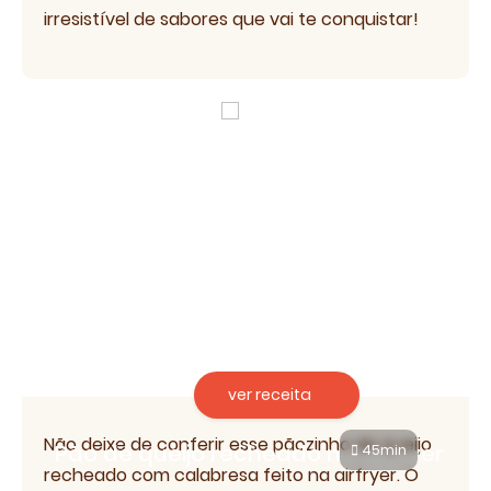
irresistível de sabores que vai te conquistar!
ver receita
Não deixe de conferir esse pãozinho de queijo
Pão de queijo recheado na airfryer
45min
recheado com calabresa feito na airfryer. O