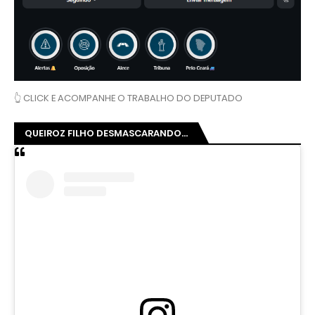
👆 CLICK E ACOMPANHE O TRABALHO DO DEPUTADO
QUEIROZ FILHO DESMASCARANDO...