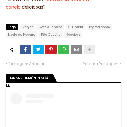
canela
deliciosas?
Tags
Airfryer
Café e Lanche
Culinária
Ingredientes
Modo de Preparo
Pão Caseiro
Receitas
Postagem Anterior
Próxima Postagem
GRAVE DENÚNCIA! 🚨