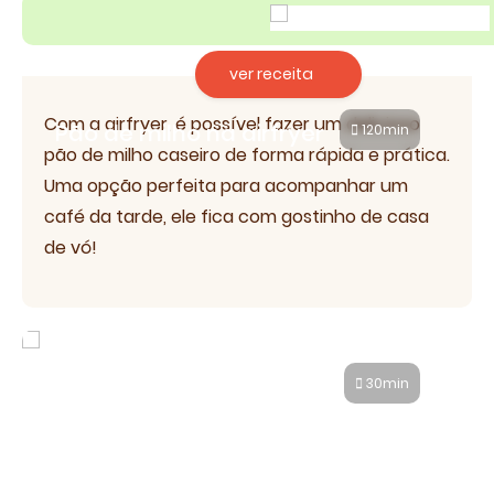
ver receita
Com a airfryer, é possível fazer um delicioso
Pão de milho na airfryer
120min
pão de milho caseiro de forma rápida e prática.
Uma opção perfeita para acompanhar um
café da tarde, ele fica com gostinho de casa
de vó!
Pão de alho caseiro na airfryer
30min