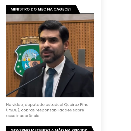
MINISTRO DO MEC NA CAGECE?
No vídeo, deputado estadual Queiroz Filho
(PSDB), cobras responsabilidades sobre
essa incoerência
GOVERNO METENDO A MÃO NA PREVID?