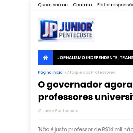
Quem sou eu
Contato
Editor responsáv
JORNALISMO INDEPENDENTE, TRANS
Página inicial
Ataque aos Professores
O governador agora 
professores universi
Junior Pentecoste
'Não é justo professor de R$14 mil nã