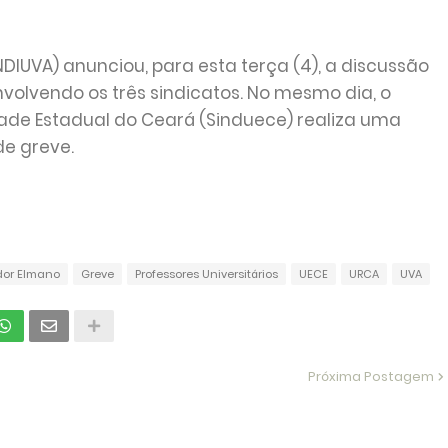
DIUVA) anunciou, para esta terça (4), a discussão
olvendo os três sindicatos. No mesmo dia, o
ade Estadual do Ceará (Sinduece) realiza uma
de greve.
or Elmano
Greve
Professores Universitários
UECE
URCA
UVA
Próxima Postagem