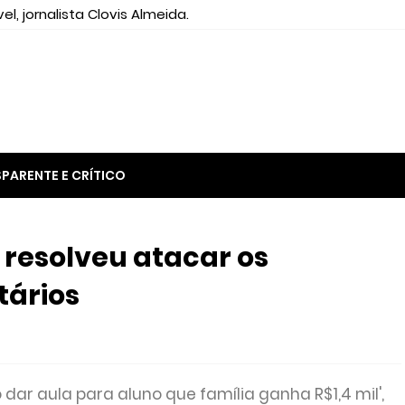
el, jornalista Clovis Almeida.
PARENTE E CRÍTICO
resolveu atacar os
tários
o dar aula para aluno que família ganha R$1,4 mil',