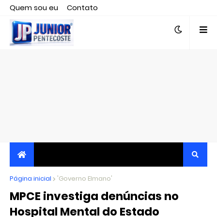
Quem sou eu
Contato
Editor responsável, jornalista Clovis Almeida.
Página inicial
JORNALISMO INDEPENDENTE, TRANSPARENTE E
'Governo Elmano'
MPCE investiga denúncias no
CRÍTICO
Hospital Mental do Estado