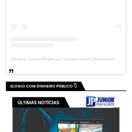
Um post compartilhado por Soldado Noelio (@soldadonoelio)
ELOGIO COM DINHEIRO PÚBLICO 👇