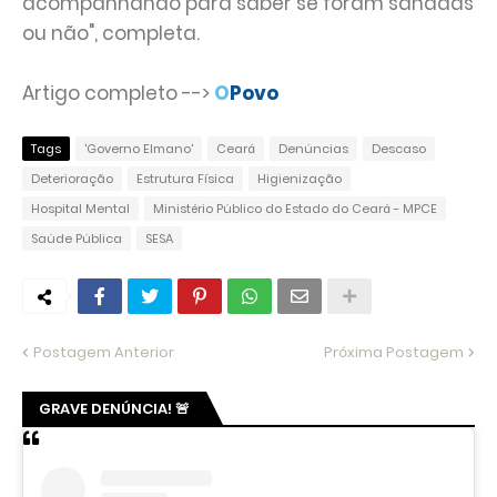
acompanhando para saber se foram sanadas
ou não", completa.
Artigo completo -->
O
Povo
Tags
'Governo Elmano'
Ceará
Denúncias
Descaso
Deterioração
Estrutura Física
Higienização
Hospital Mental
Ministério Público do Estado do Ceará - MPCE
Saúde Pública
SESA
Postagem Anterior
Próxima Postagem
GRAVE DENÚNCIA! 🚨