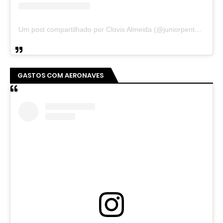
Um post compartilhado por Clovis Almeida (@juniorpentecoste01)
GASTOS COM AERONAVES