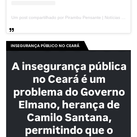
Um post compartilhado por Pirambu Pensante | Notícias & Entretenimento (@pirambupensante)
INSEGURANÇA PÚBLICO NO CEARÁ