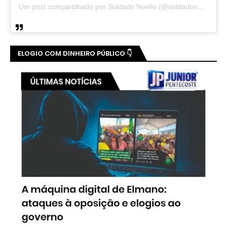
Um post compartilhado por Soldado Noelio (@soldadonoelio)
ELOGIO COM DINHEIRO PÚBLICO 👇