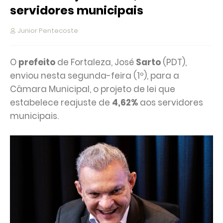
servidores municipais
Junior Pentecoste
O
prefeito
de Fortaleza, José
Sarto
(PDT),
enviou nesta segunda-feira (1º), para a
Câmara Municipal, o projeto de lei que
estabelece reajuste de
4,62%
aos servidores
municipais.