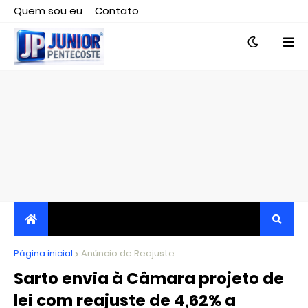
Quem sou eu
Contato
Editor responsável, jornalista Clovis Almeida.
Página inicial
JORNALISMO INDEPENDENTE, TRANSPARENTE E
Anúncio de Reajuste
Sarto envia à Câmara projeto de
CRÍTICO
lei com reajuste de 4,62% a