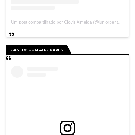
Um post compartilhado por Clovis Almeida (@juniorpentecoste01)
GASTOS COM AERONAVES