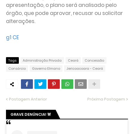
apresentação, o plano será analisado pelo
órgão, que pode aprovar, recusar ou solicitar
alterações.
g1 CE
Tags
Administração Privada
Ceará
Concessão
Consórcio
Governo Elmano
Jericoacoara - Ceará
Postagem Anterior
Próxima Postagem
GRAVE DENÚNCIA! 🚨