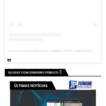
Um post compartilhado por Soldado Noelio (@soldadonoelio)
ELOGIO COM DINHEIRO PÚBLICO 👇