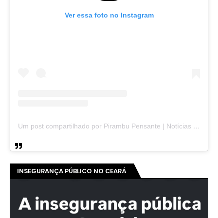
Ver essa foto no Instagram
Um post compartilhado por Pirambu Pensante | Notícias & Entretenimento (@pirambupensante)
INSEGURANÇA PÚBLICO NO CEARÁ