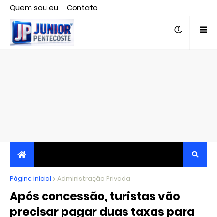
Quem sou eu
Contato
Editor responsável, jornalista Clovis Almeida.
Página inicial
JORNALISMO INDEPENDENTE, TRANSPARENTE E
Administração Privada
Após concessão, turistas vão
CRÍTICO
precisar pagar duas taxas para