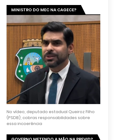
MINISTRO DO MEC NA CAGECE?
No vídeo, deputado estadual Queiroz Filho
(PSDB), cobras responsabilidades sobre
essa incoerência
GOVERNO METENDO A MÃO NA PREVID?