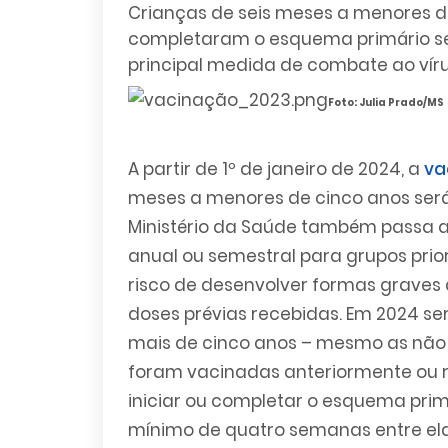
Crianças de seis meses a menores de
completaram o esquema primário serã
principal medida de combate ao vír
Foto: Julia Prado/MS
A partir
de 1º de janeiro de 2024, a
va
meses a menores de cinco anos será
Ministério da Saúde também passa a
anual ou semestral para grupos prio
risco de desenvolver formas grave
doses prévias recebidas. Em 2024 ser
mais de cinco anos – mesmo as não p
foram vacinadas anteriormente ou 
iniciar ou completar o esquema prim
mínimo de quatro semanas entre ela