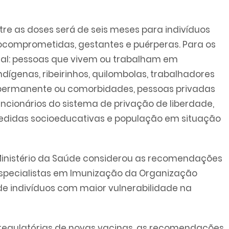
entre as doses será de seis meses para indivíduos
comprometidas, gestantes e puérperas. Para os
nual: pessoas que vivem ou trabalham em
ndígenas, ribeirinhos, quilombolas, trabalhadores
 permanente ou comorbidades, pessoas privadas
uncionários do sistema de privação de liberdade,
edidas socioeducativas e população em situação
 o Ministério da Saúde considerou as recomendações
 Especialistas em Imunização da Organização
e indivíduos com maior vulnerabilidade na
egulatórias de novas vacinas, as recomendações