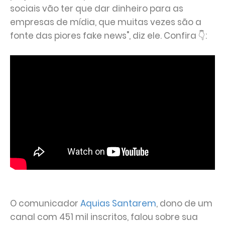
sociais vão ter que dar dinheiro para as
empresas de mídia, que muitas vezes são a
fonte das piores fake news", diz ele. Confira 👇:
O comunicador
Aquias Santarem
, dono de um
canal com 451 mil inscritos, falou sobre sua