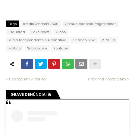
Tags
#MaisDebatePL2630
Comunicadores Progressistas
Esquerda
Fake News
Globo
Mídia Independente e Alternativa
Orlando Silva
PL 2630
Política
Sabotagem
Youtube
Postagem Anterior
Próxima Postagem
GRAVE DENÚNCIA! 🚨