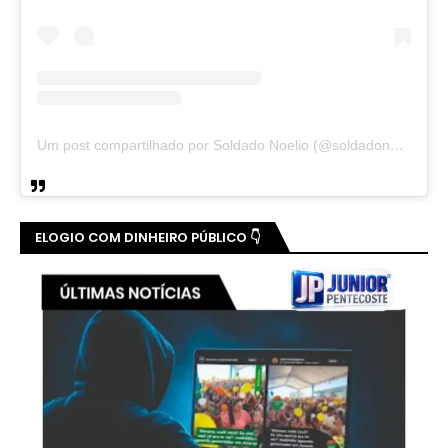
Um post compartilhado por Soldado Noelio (@soldadonoelio)
ELOGIO COM DINHEIRO PÚBLICO 👇