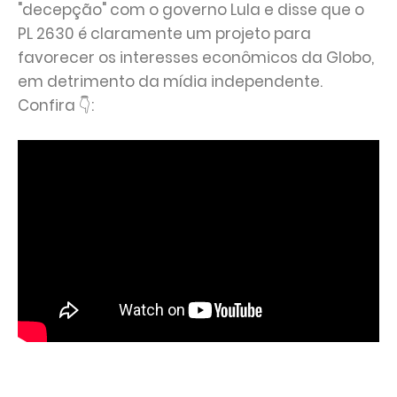
"decepção" com o governo Lula e disse que o
PL 2630 é claramente um projeto para
favorecer os interesses econômicos da Globo,
em detrimento da mídia independente.
Confira 👇: