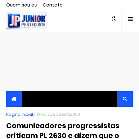
Quem sou eu
Contato
Editor responsável, jornalista Clovis Almeida.
Página inicial
JORNALISMO INDEPENDENTE, TRANSPARENTE E
#MaisDebatePL2630
Comunicadores progressistas
CRÍTICO
criticam PL 2630 e dizem que o