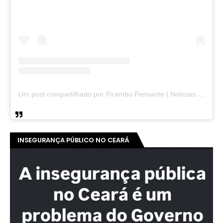
Um post compartilhado por Pirambu Pensante | Notícias & Entretenimento (@pirambupensante)
INSEGURANÇA PÚBLICO NO CEARÁ