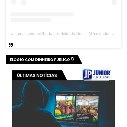
Um post compartilhado por Soldado Noelio (@soldadonoelio)
ELOGIO COM DINHEIRO PÚBLICO 👇