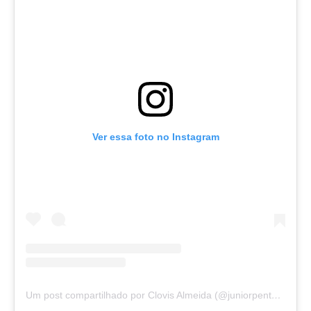
Ver essa foto no Instagram
Um post compartilhado por Clovis Almeida (@juniorpentecoste01)