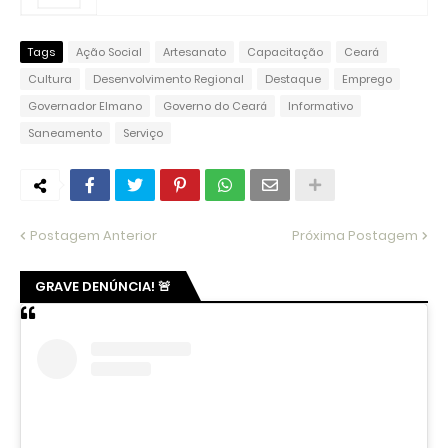
Tags
Ação Social
Artesanato
Capacitação
Ceará
Cultura
Desenvolvimento Regional
Destaque
Emprego
Governador Elmano
Governo do Ceará
Informativo
Saneamento
Serviço
Postagem Anterior
Próxima Postagem
GRAVE DENÚNCIA! 🚨