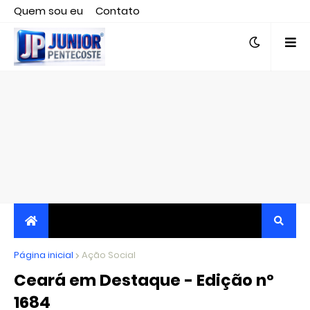
Quem sou eu
Contato
Editor responsável, jornalista Clovis Almeida.
Página inicial
JORNALISMO INDEPENDENTE, TRANSPARENTE E
Ação Social
Ceará em Destaque - Edição nº
CRÍTICO
1684