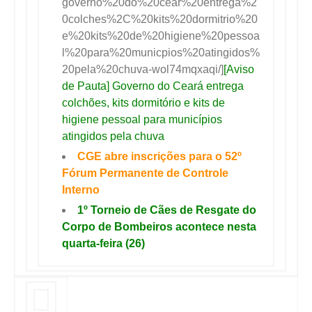
governo%20do%20cear%20entrega%2
0colches%2C%20kits%20dormitrio%20
e%20kits%20de%20higiene%20pessoa
l%20para%20municpios%20atingidos%
20pela%20chuva-wol74mqxaqi/]
[Aviso
de Pauta] Governo do Ceará entrega
colchões, kits dormitório e kits de
higiene pessoal para municípios
atingidos pela chuva
CGE abre inscrições para o 52º
Fórum Permanente de Controle
Interno
1º Torneio de Cães de Resgate do
Corpo de Bombeiros acontece nesta
quarta-feira (26)