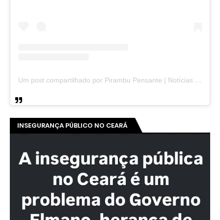
Um post compartilhado por Pirambu Pensante | Notícias & Entretenimento (@pirambupensante)
INSEGURANÇA PÚBLICO NO CEARÁ