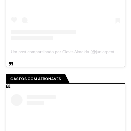
Um post compartilhado por Clovis Almeida (@juniorpentecoste01)
GASTOS COM AERONAVES