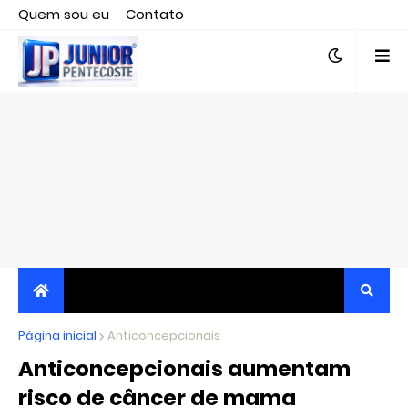
Quem sou eu
Contato
Editor responsável, jornalista Clovis Almeida.
Página inicial
JORNALISMO INDEPENDENTE, TRANSPARENTE E
Anticoncepcionais
Anticoncepcionais aumentam
CRÍTICO
risco de câncer de mama