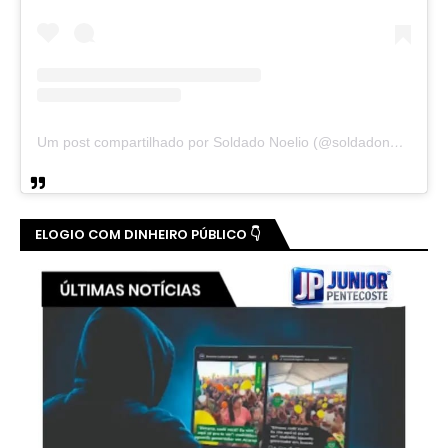
Um post compartilhado por Soldado Noelio (@soldadonoelio)
ELOGIO COM DINHEIRO PÚBLICO 👇