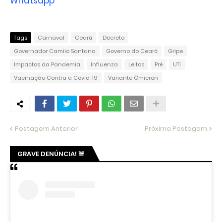
Whatsapp
Tags
Carnaval
Ceará
Decreto
Governador Camilo Santana
Governo do Ceará
Gripe
Impactos da Pandemia
Influenza
Leitos
Pré
UTI
Vacinação Contra a Covid-19
Variante Ômicron
Postagem Anterior
Próxima Postagem
GRAVE DENÚNCIA! 🚨