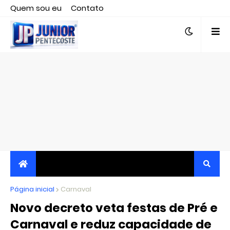
Quem sou eu
Contato
Editor responsável, jornalista Clovis Almeida.
Página inicial
JORNALISMO INDEPENDENTE, TRANSPARENTE E
Carnaval
Novo decreto veta festas de Pré e
CRÍTICO
Carnaval e reduz capacidade de