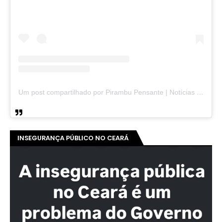
Um post compartilhado por Pirambu Pensante | Notícias & Entretenimento (@pirambupensante)
INSEGURANÇA PÚBLICO NO CEARÁ