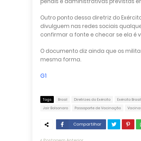
penais e administrativas previstas em
Outro ponto dessa diretriz do Exérci
divulguem nas redes sociais qualq
confirmar a fonte e checar se ela é 
O documento diz ainda que os milit
mesma forma.
G1
Tags
Brasil
Diretrizes do Exército
Exército Brasi
Jair Bolsonaro
Passaporte de Vacinação
Vacinas
Compartilhar
Postagem Anterior