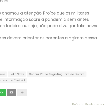
 lei.
to chamou a atenção. Proíbe que os militares
uer informação sobre a pandemia sem antes
verdadeira, ou seja, não pode divulgar fake news.
ares devem orientar os parentes a agirem dessa
leiro
Fake News
General Paulo Sérgio Nogueira de Oliveira
 contra a Covid-19
Próxima Postagem