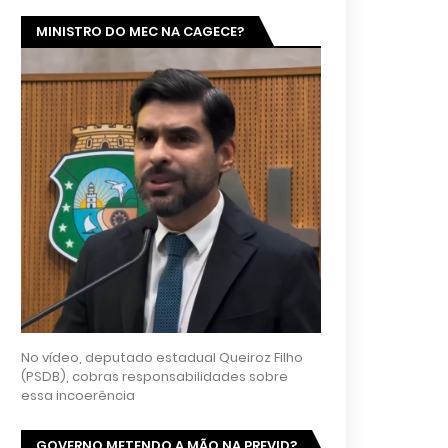
MINISTRO DO MEC NA CAGECE?
No vídeo, deputado estadual Queiroz Filho
(PSDB), cobras responsabilidades sobre
essa incoerência
GOVERNO METENDO A MÃO NA PREVID?