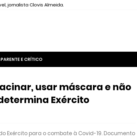
el, jornalista Clovis Almeida.
PARENTE E CRÍTICO
vacinar, usar máscara e não
 determina Exército
 do Exército para o combate à Covid-19. Documento