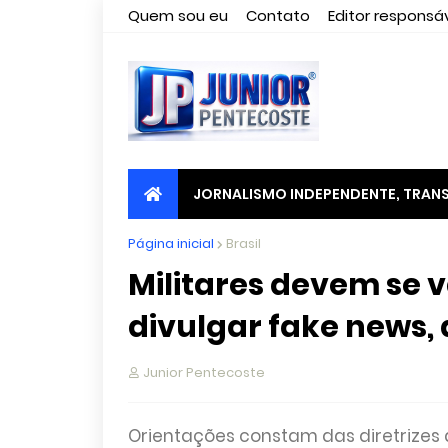
Quem sou eu
Contato
Editor responsáv
JORNALISMO INDEPENDENTE, TRANS
Página inicial
Brasil
Militares devem se 
divulgar fake news,
Junior Pentecoste
Orientações constam das diretrizes