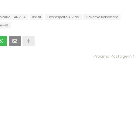
itária - ANVISA
Brasil
Desrespeito A Vida
Governo Bolsonaro
id-19
Próxima Postagem