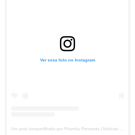
Ver essa foto no Instagram
Um post compartilhado por Pirambu Pensante | Notícias & Entretenimento (@pirambupensante)