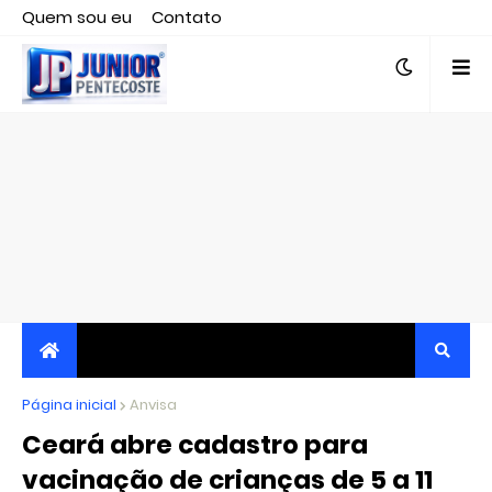
Quem sou eu
Contato
Editor responsável, jornalista Clovis Almeida.
Página inicial
JORNALISMO INDEPENDENTE, TRANSPARENTE E
Anvisa
Ceará abre cadastro para
CRÍTICO
vacinação de crianças de 5 a 11