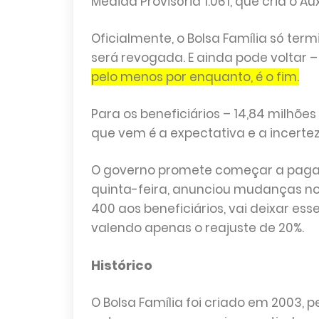
Medida Provisória 1.061, que cria o Auxí
Oficialmente, o Bolsa Família só ter
será revogada. E ainda pode voltar –
pelo menos por enquanto, é o fim.
Para os beneficiários – 14,84 milhõe
que vem é a expectativa e a incerte
O governo promete começar a pagar o
quinta-feira, anunciou mudanças no
400 aos beneficiários, vai deixar es
valendo apenas o reajuste de 20%.
Histórico
O Bolsa Família foi criado em 2003, p