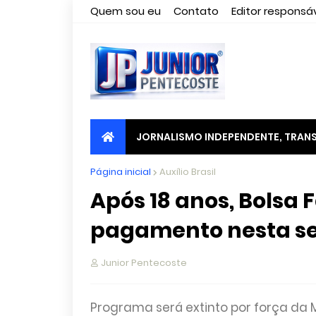
Quem sou eu
Contato
Editor responsáv
JORNALISMO INDEPENDENTE, TRANS
Página inicial
Auxílio Brasil
Após 18 anos, Bolsa 
pagamento nesta se
Junior Pentecoste
Programa será extinto por força da MP