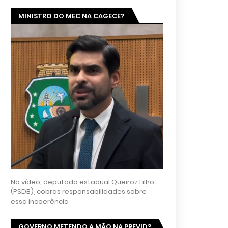
MINISTRO DO MEC NA CAGECE?
No vídeo, deputado estadual Queiroz Filho
(PSDB), cobras responsabilidades sobre
essa incoerência
GOVERNO METENDO A MÃO NA PREVID?