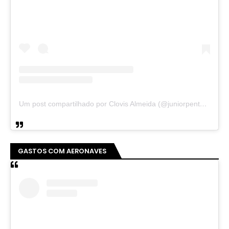
Um post compartilhado por Clovis Almeida (@juniorpentecoste01)
GASTOS COM AERONAVES