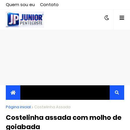
Quem sou eu
Contato
Editor responsável, jornalista Clovis Almeida.
Página inicial
JORNALISMO INDEPENDENTE, TRANSPARENTE E
Costelinha Assada
Costelinha assada com molho de
CRÍTICO
goiabada