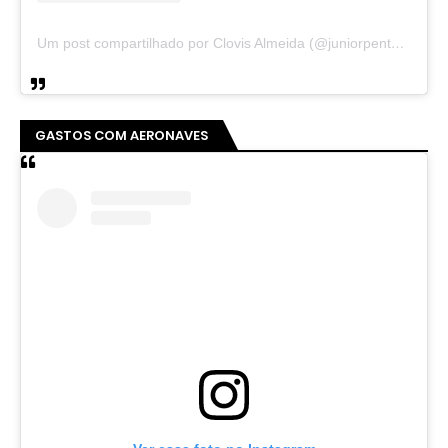
Um post compartilhado por Clovis Almeida (@juniorpentecoste01)
GASTOS COM AERONAVES