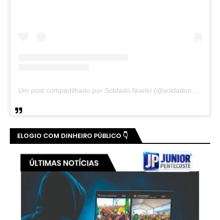
Um post compartilhado por Soldado Noelio (@soldadonoelio)
ELOGIO COM DINHEIRO PÚBLICO 👇