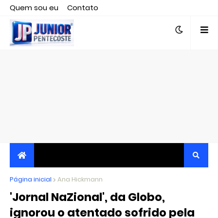
Quem sou eu
Contato
Editor responsável, jornalista Clovis Almeida.
Página inicial
JORNALISMO INDEPENDENTE, TRANSPARENTE E
Ana Hickmann
'Jornal NaZional', da Globo,
CRÍTICO
ignorou o atentado sofrido pela