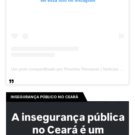
Ver essa foto no Instagram
Um post compartilhado por Pirambu Pensante | Notícias & Entretenimento (@pirambupensante)
INSEGURANÇA PÚBLICO NO CEARÁ