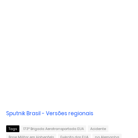
Sputnik Brasil - Versões regionais
Tags
173ª Brigada Aerotransportada EUA
Acidente
Base Militar em Hohenfels
Exército dos EUA
na Alemanha