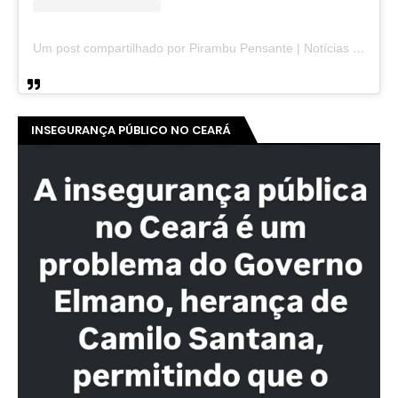
Um post compartilhado por Pirambu Pensante | Notícias & Entretenimento (@pirambupensante)
INSEGURANÇA PÚBLICO NO CEARÁ