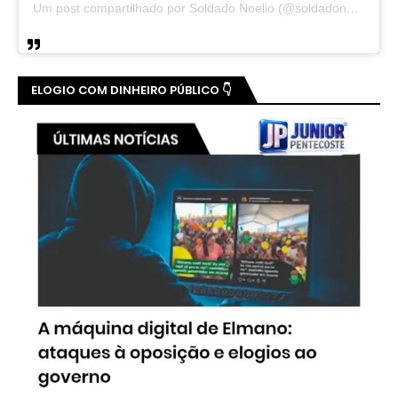
Um post compartilhado por Soldado Noelio (@soldadonoelio)
ELOGIO COM DINHEIRO PÚBLICO 👇