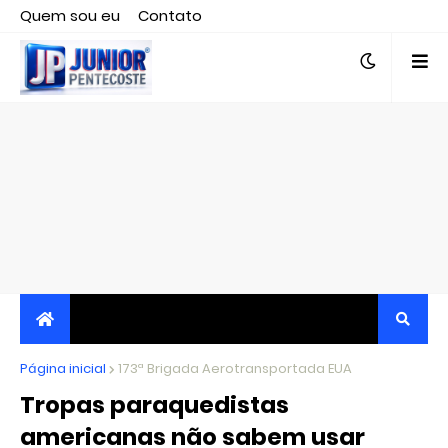
Quem sou eu
Contato
Editor responsável, jornalista Clovis Almeida.
Página inicial
JORNALISMO INDEPENDENTE, TRANSPARENTE E
173ª Brigada Aerotransportada EUA
Tropas paraquedistas
CRÍTICO
americanas não sabem usar