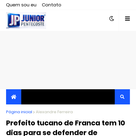
Quem sou eu
Contato
Editor responsável, jornalista Clovis Almeida.
Página inicial
JORNALISMO INDEPENDENTE, TRANSPARENTE E
Alexandre Ferreira
Prefeito tucano de Franca tem 10
CRÍTICO
dias para se defender de