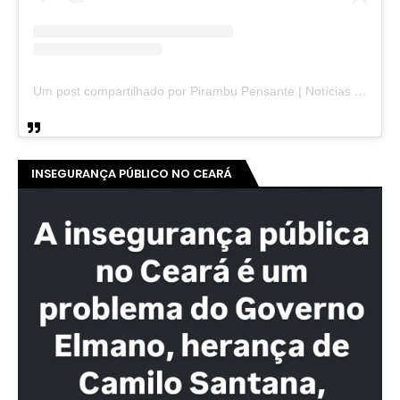
Um post compartilhado por Pirambu Pensante | Notícias & Entretenimento (@pirambupensante)
INSEGURANÇA PÚBLICO NO CEARÁ