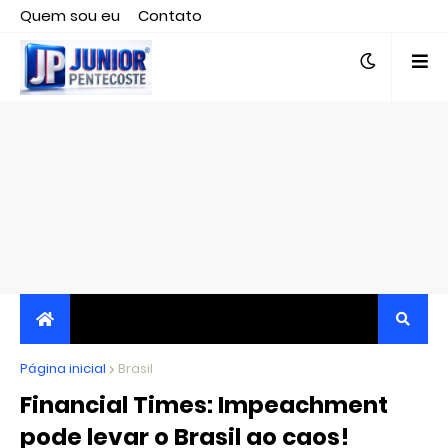
Quem sou eu
Contato
Editor responsável, jornalista Clovis Almeida.
Página inicial
JORNALISMO INDEPENDENTE, TRANSPARENTE E
Brasil
Financial Times: Impeachment
CRÍTICO
pode levar o Brasil ao caos!