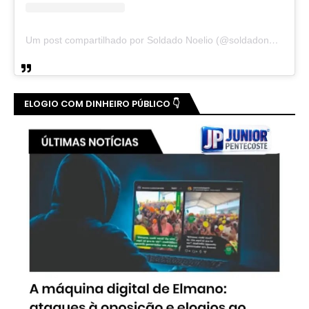
Um post compartilhado por Soldado Noelio (@soldadonoelio)
ELOGIO COM DINHEIRO PÚBLICO 👇