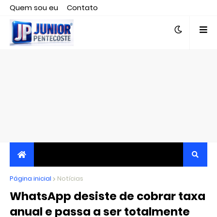
Quem sou eu
Contato
Editor responsável, jornalista Clovis Almeida.
Página inicial
JORNALISMO INDEPENDENTE, TRANSPARENTE E
Notícias
WhatsApp desiste de cobrar taxa
CRÍTICO
anual e passa a ser totalmente