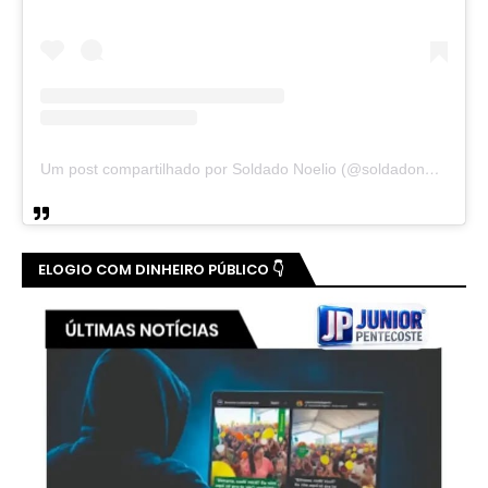
Um post compartilhado por Soldado Noelio (@soldadonoelio)
ELOGIO COM DINHEIRO PÚBLICO 👇