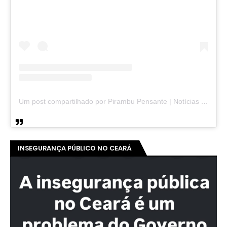
Um post compartilhado por Pirambu Pensante | Notícias & Entretenimento (@pirambupensante)
INSEGURANÇA PÚBLICO NO CEARÁ