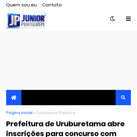
Quem sou eu
Contato
Editor responsável, jornalista Clovis Almeida.
Página inicial
JORNALISMO INDEPENDENTE, TRANSPARENTE E
Concursos Públicos
Prefeitura de Uruburetama abre
CRÍTICO
inscrições para concurso com