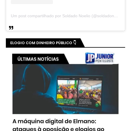
Um post compartilhado por Soldado Noelio (@soldadonoelio)
ELOGIO COM DINHEIRO PÚBLICO 👇