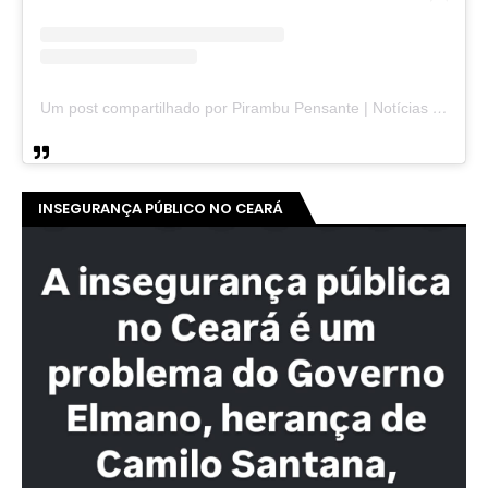
Um post compartilhado por Pirambu Pensante | Notícias & Entretenimento (@pirambupensante)
INSEGURANÇA PÚBLICO NO CEARÁ