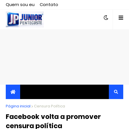
Quem sou eu
Contato
Editor responsável, jornalista Clovis Almeida.
Página inicial
JORNALISMO INDEPENDENTE, TRANSPARENTE E
Censura Política
Facebook volta a promover
CRÍTICO
censura política