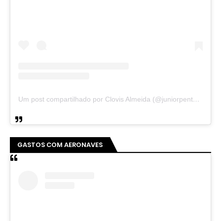
Um post compartilhado por Clovis Almeida (@juniorpentecoste01)
GASTOS COM AERONAVES