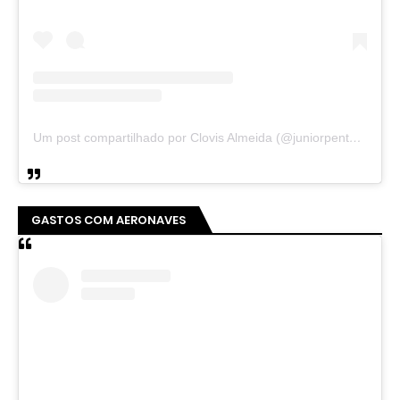
Um post compartilhado por Clovis Almeida (@juniorpentecoste01)
GASTOS COM AERONAVES