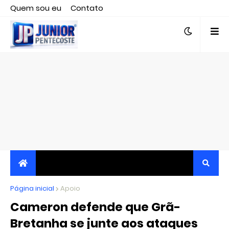
Quem sou eu
Contato
Editor responsável, jornalista Clovis Almeida.
Página inicial
JORNALISMO INDEPENDENTE, TRANSPARENTE E
Apoio
Cameron defende que Grã-
CRÍTICO
Bretanha se junte aos ataques