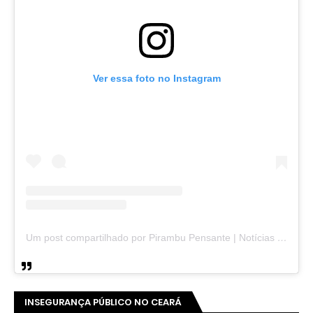
Ver essa foto no Instagram
Um post compartilhado por Pirambu Pensante | Notícias & Entretenimento (@pirambupensante)
INSEGURANÇA PÚBLICO NO CEARÁ