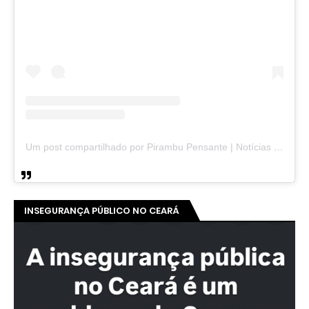
Um post compartilhado por Pirambu Pensante | Notícias & Entretenimento (@pirambupensante)
INSEGURANÇA PÚBLICO NO CEARÁ