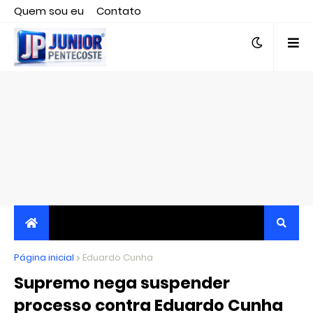
Quem sou eu
Contato
Editor responsável, jornalista Clovis Almeida.
Página inicial
JORNALISMO INDEPENDENTE, TRANSPARENTE E
Eduardo Cunha
Supremo nega suspender
CRÍTICO
processo contra Eduardo Cunha