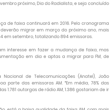
ovembro próximo, Dia do Radialista, e seja concluído
nça de faixa continuará em 2016. Pelo cronograma
as deverão migrar em março do próximo ano, mais
144 em setembro, totalizando 894 emissoras.
am interesse em fazer a mudança de faixa, mas
umentação em dia e aptas a migrar para FM, de
 Nacional de Telecomunicações (Anatel), João
boa parte das emissoras AM. “Em média, 78% das
as 1.781 outorgas de rádio AM, 1.386 gostariam de ir
ão, está a baixa qualidade da faixa AM, com mais