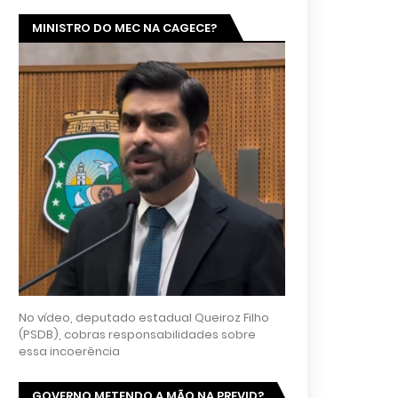
MINISTRO DO MEC NA CAGECE?
No vídeo, deputado estadual Queiroz Filho
(PSDB), cobras responsabilidades sobre
essa incoerência
GOVERNO METENDO A MÃO NA PREVID?