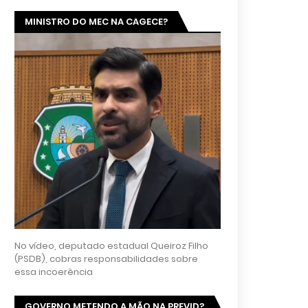
MINISTRO DO MEC NA CAGECE?
No vídeo, deputado estadual Queiroz Filho
(PSDB), cobras responsabilidades sobre
essa incoerência
GOVERNO METENDO A MÃO NA PREVID?