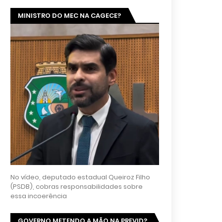
MINISTRO DO MEC NA CAGECE?
No vídeo, deputado estadual Queiroz Filho
(PSDB), cobras responsabilidades sobre
essa incoerência
GOVERNO METENDO A MÃO NA PREVID?