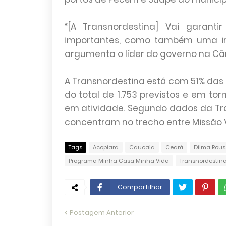
“[A Transnordestina] Vai garant
importantes, como também uma in
argumenta o líder do governo na C
A Transnordestina está com 51% das
do total de 1.753 previstos e em to
em atividade. Segundo dados da Tran
concentram no trecho entre Missão V
Tags
Acopiara
Caucaia
Ceará
Dilma Rous
Programa Minha Casa Minha Vida
Transnordestin
Compartilhar
Postagem Anterior