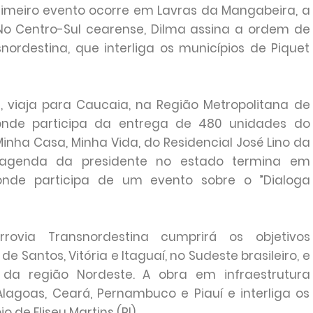
primeiro evento ocorre em Lavras da Mangabeira, a
 No Centro-Sul cearense, Dilma assina a ordem de
nordestina, que interliga os municípios de Piquet
, viaja para Caucaia, na Região Metropolitana de
 onde participa da entrega de 480 unidades do
nha Casa, Minha Vida, do Residencial José Lino da
A agenda da presidente no estado termina em
 onde participa de um evento sobre o ”Dialoga
rovia Transnordestina cumprirá os objetivos
e Santos, Vitória e Itaguaí, no Sudeste brasileiro, e
 da região Nordeste. A obra em infraestrutura
Alagoas, Ceará, Pernambuco e Piauí e interliga os
de Eliseu Martins (PI).