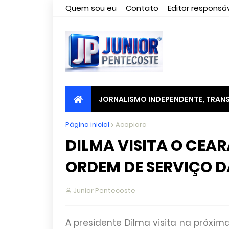
Quem sou eu
Contato
Editor responsáv
JORNALISMO INDEPENDENTE, TRANS
Página inicial
Acopiara
DILMA VISITA O CEARÁ
ORDEM DE SERVIÇO 
Junior Pentecoste
A presidente Dilma visita na próxim