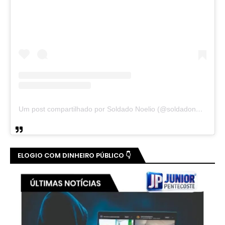
Um post compartilhado por Soldado Noelio (@soldadonoelio)
ELOGIO COM DINHEIRO PÚBLICO 👇