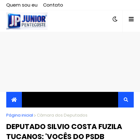
Quem sou eu
Contato
Editor responsável, jornalista Clovis Almeida.
Página inicial
JORNALISMO INDEPENDENTE, TRANSPARENTE E
Câmara dos Deputados
DEPUTADO SILVIO COSTA FUZILA
CRÍTICO
TUCANOS: 'VOCÊS DO PSDB