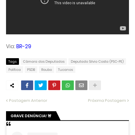
Via:
BR-29
Tags
Câmara dos Deputados
Deputado Silvio Costa (PSC-PE)
Política
PSDB
Roubo
Tucanos
Postagem Anterior
Próxima Postagem
GRAVE DENÚNCIA! 🚨