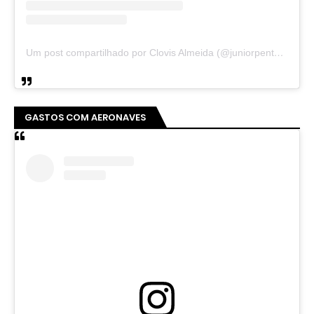
Um post compartilhado por Clovis Almeida (@juniorpentecoste01)
GASTOS COM AERONAVES