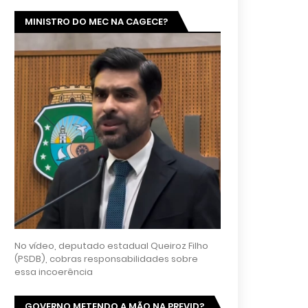
MINISTRO DO MEC NA CAGECE?
No vídeo, deputado estadual Queiroz Filho
(PSDB), cobras responsabilidades sobre
essa incoerência
GOVERNO METENDO A MÃO NA PREVID?