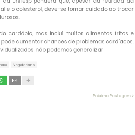
ra da Unifesp pondera que, apesar da retirada da
al e o colesterol, deve-se tomar cuidado ao trocar
durosos.
o cardápio, mas inclui muitos alimentos fritos e
ue pode aumentar chances de problemas cardíacos.
ividualizados, não podemos generalizar.
rose
Vegetariano
Próxima Postagem