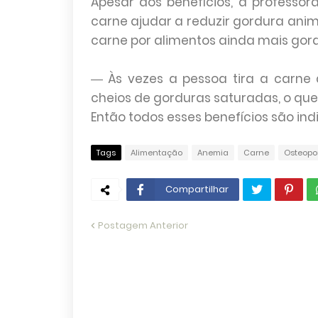
Apesar dos benefícios, a professo
carne ajudar a reduzir gordura anim
carne por alimentos ainda mais gor
― Às vezes a pessoa tira a carne d
cheios de gorduras saturadas, o q
Então todos esses benefícios são ind
Tags
Alimentação
Anemia
Carne
Osteopo
Compartilhar
Postagem Anterior