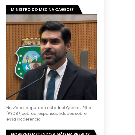
MINISTRO DO MEC NA CAGECE?
No vídeo, deputado estadual Queiroz Filho
(PSDB), cobras responsabilidades sobre
essa incoerência
GOVERNO METENDO A MÃO NA PREVID?