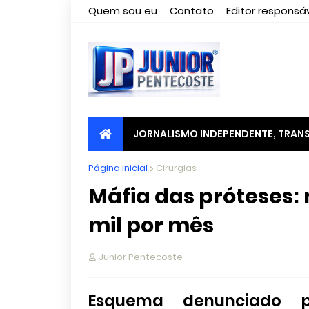
Quem sou eu
Contato
Editor responsáv
JORNALISMO INDEPENDENTE, TRANS
Página inicial
Cirurgias
Máfia das próteses:
mil por mês
Junior Pentecoste
Esquema denunciado pe